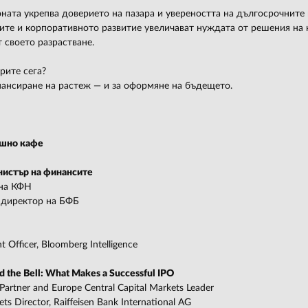
оната укрепва доверието на пазара и увереността на дългосрочнит
ите и корпоративното развитие увеличават нуждата от решения на 
 своето разрастване.
рите сега?
нансиране на растеж — и за оформяне на бъдещето.
ешно кафе
нистър на финансите
 на КФН
 директор на БФБ
t Officer, Bloomberg Intelligence
 the Bell: What Makes a Successful IPO
Partner and Europe Central Capital Markets Leader
ets Director, Raiffeisen Bank International AG