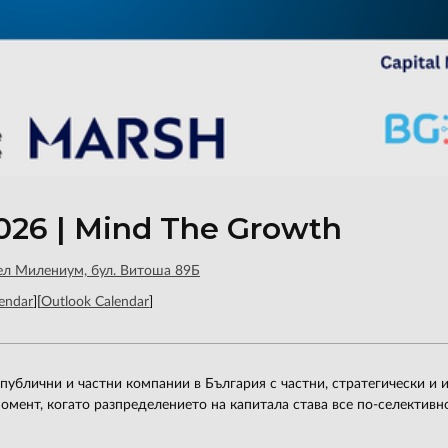
2026 | Mind The Growth
ел Милениум, бул. Витоша 89Б
endar
]
[
Outlook Calendar
]
 публични и частни компании в България с частни, стратегически и
мент, когато разпределението на капитала става все по-селективно