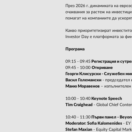
През 2026 г. динамиката на евроз
очаквания за растеж на инвестици
помагат на компаниите да ускорят
Какво приоритетизират инвестито
Investor Day е платформата за фи
Програма
09:15 - 09:45
Регистрация и сутр
09:45 - 10:00
Откриване
Георги Клисурски - Служебен ми
Васил Големански
- председател
Маню Моравенов
– изпълнителен
10:00 - 10:40
Keynote Speech
Tim Craighead
- Global Chief Conten
10:40 - 11:30
Първи панел - Beyond
Moderator: Sofia Kalomenides
- EY 
Stefan Maxian
- Equity Capital Mark