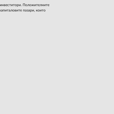
е инвеститори. Положителните
капиталовите пазари, които